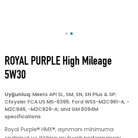
+994 51 357 31 06
ROYAL PURPLE High Mileage
5W30
Uyğunluq:
Meets API SL, SM, SN, SN Plus & SP;
Chrysler FCA US MS-6395; Ford WSS-M2C961-A, -
M2C946, -M2C929-A; and GM 6094M
Hazırladı
KoderGroup
specifications
© 2026 Avtokom MMC Bütün hüquqlar qorunur
Royal Purple® HMX®, aşınmanı minimuma