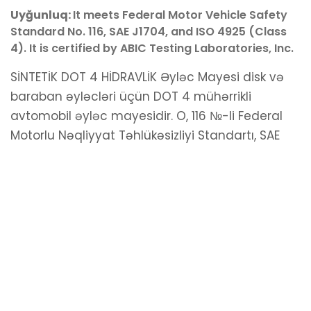
Uyğunluq:
It meets Federal Motor Vehicle Safety
Standard No. 116, SAE J1704, and ISO 4925 (Class
4). It is certified by ABIC Testing Laboratories, Inc.
Hazırladı
KoderGroup
© 2026 Avtokom MMC Bütün hüquqlar qorunur
SİNTETİK DOT 4 HİDRAVLİK Əyləc Mayesi disk və
baraban əyləcləri üçün DOT 4 mühərrikli
avtomobil əyləc mayesidir. O, 116 №-li Federal
Motorlu Nəqliyyat Təhlükəsizliyi Standartı, SAE
J1704 və ISO 4925 (Sinif 4) standartlarına
cavab verir. ABIC Testing Laboratories, Inc
tərəfindən sertifikatlaşdırılıb.
TƏSVİRİ: SİNTETİK DOT 4 HİDRAVLİK Əyləc Mayesi
yalnız motorlu nəqliyyat vasitələrinin əyləc
sistemlərində istifadə üçün nəzərdə tutulmuş
xüsusi qarışıq preparatdır. İstehsalçılar
tərəfindən DOT 4 dərəcəsinin tövsiyə edildiyi