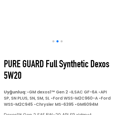
PURE GUARD Full Synthetic Dexos
+994 51 357 31 06
5W20
Uyğunluq:
•GM dexos1™ Gen 2 •ILSAC GF-6A •API
SP, SN PLUS, SN, SM, SL •Ford WSS-M2C960-A •Ford
WSS-M2C945 •Chrysler MS-6395 •GM6094M