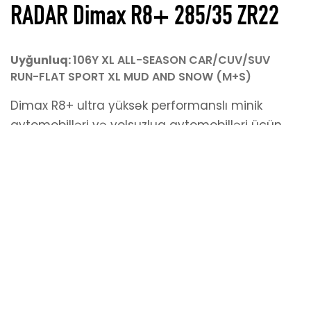
RADAR Dimax R8+ 285/35 ZR22
Uyğunluq:
106Y XL ALL-SEASON CAR/CUV/SUV
Hazırladı
KoderGroup
RUN-FLAT SPORT XL MUD AND SNOW (M+S)
© 2026 Avtokom MMC Bütün hüquqlar qorunur
Dimax R8+ ultra yüksək performanslı minik
avtomobilləri və yolsuzluq avtomobilləri üçün
hazırlanmış Radar Şinləri Dimax ailəsindəki
növbəti nəsil İdman təkərləridir. Bu sıra
müstəsna yaş tutuşu təmin edən tamamilə
yeni protektor birləşməsinə malikdir. Dimax R8+
xüsusi olaraq ən yaxşı təkər tələb edən
avtomobillərdə yüksək performans təmin etmək
üçün nəzərdə tutulmuşdur və əla yaş və quru
tutuş, dəqiq idarəetmə və rahatlığın mükəmməl
qarışığını təklif edir. Bu sıra bu seqmentdəki