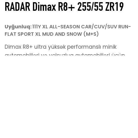
RADAR Dimax R8+ 255/55 ZR19
Uyğunluq:
111Y XL ALL-SEASON CAR/CUV/SUV RUN-
Hazırladı
KoderGroup
FLAT SPORT XL MUD AND SNOW (M+S)
© 2026 Avtokom MMC Bütün hüquqlar qorunur
Dimax R8+ ultra yüksək performanslı minik
avtomobilləri və yolsuzluq avtomobilləri üçün
hazırlanmış Radar Şinləri Dimax ailəsindəki
növbəti nəsil İdman təkərləridir. Bu sıra
müstəsna yaş tutuşu təmin edən tamamilə
yeni protektor birləşməsinə malikdir. Dimax R8+
xüsusi olaraq ən yaxşı təkər tələb edən
avtomobillərdə yüksək performans təmin etmək
üçün nəzərdə tutulmuşdur və əla yaş və quru
tutuş, dəqiq idarəetmə və rahatlığın mükəmməl
qarışığını təklif edir. Bu sıra bu seqmentdəki