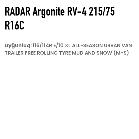
RADAR Argonite RV-4 215/75
R16C
Hazırladı
KoderGroup
© 2026 Avtokom MMC Bütün hüquqlar qorunur
Uyğunluq:
116/114R E/10 XL ALL-SEASON URBAN VAN
TRAILER FREE ROLLING TYRE MUD AND SNOW (M+S)
Argonite RV-4 ən müasir, yüksək yürüşlü
mikroavtobus təkəridir. Bu çeşid 3,5 tona qədər
orta və böyük yüngül kommersiya avtomobilləri
üçün nəzərdə tutulmuşdur. Mükəmməl yürüş,
sabitlik, yüksək yük daşıma qabiliyyəti,
aquaplaning müqaviməti və aşağı səs-küy
emissiyası təklif edir. Bu silsilədə çəpərin
zədələnməsinin öhdəsindən gəlmək və karkası
qorumaq üçün nəzərdə tutulmuş möhkəm yan